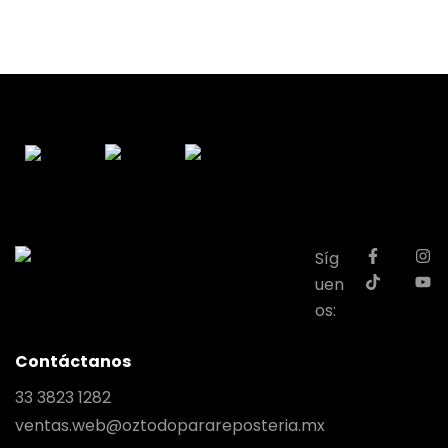
Síg
uen
os:
Contáctanos
33 3823 1282
ventas.web@oztodoparareposteria.mx