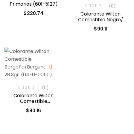
Primarios (601-5127)
(0)
$
220.74
Colorante Wilton
Comestible Negro/
Black 28.3gr. (04-0-
$
90.11
0037)
(0)
Colorante Wilton
Comestible
Borgoña/Burgundy
$
80.16
28.3gr. (04-0-0050)