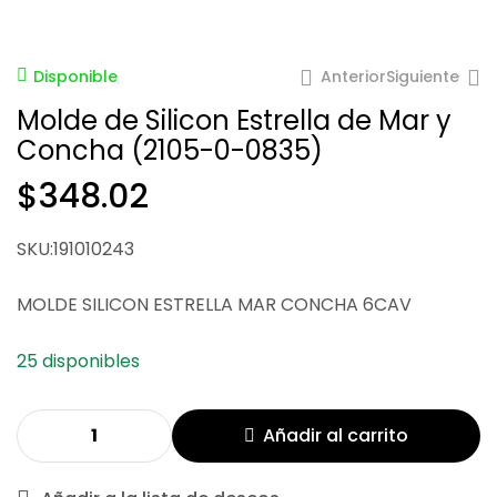
Anterior
Siguiente
Disponible
Molde de Silicon Estrella de Mar y
Concha (2105-0-0835)
$
348.02
SKU:191010243
$
$
134.71
87.48
MOLDE SILICON ESTRELLA MAR CONCHA 6CAV
25 disponibles
Añadir al carrito