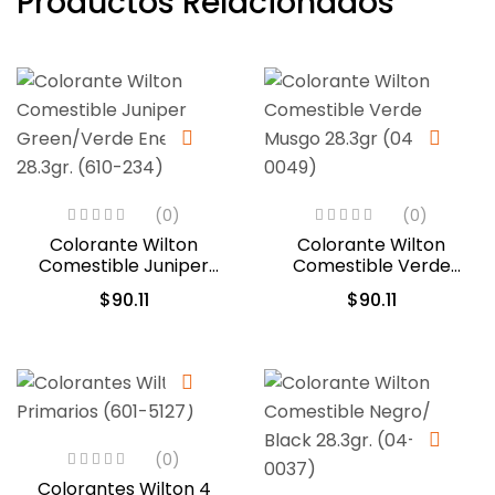
Productos Relacionados
(0)
(0)
Colorante Wilton
Colorante Wilton
Comestible Juniper
Comestible Verde
Green/Verde Enebro
Musgo 28.3gr (04-0-
$
90.11
$
90.11
28.3gr. (610-234)
0049)
(0)
Colorantes Wilton 4