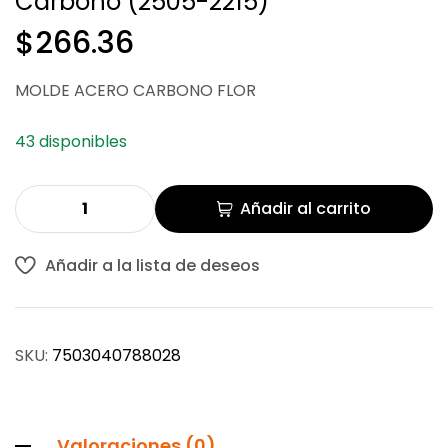
Carbono (2505-2215)
$
$
231.33
266.36
$
266.36
MOLDE ACERO CARBONO FLOR
43 disponibles
Añadir al carrito
Añadir a la lista de deseos
SKU:
7503040788028
Valoraciones (0)