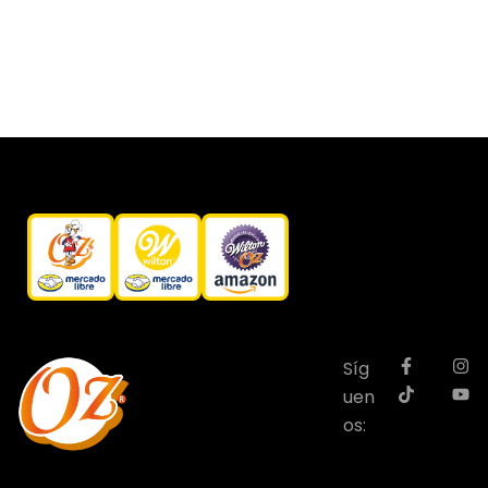
Síg
uen
os: