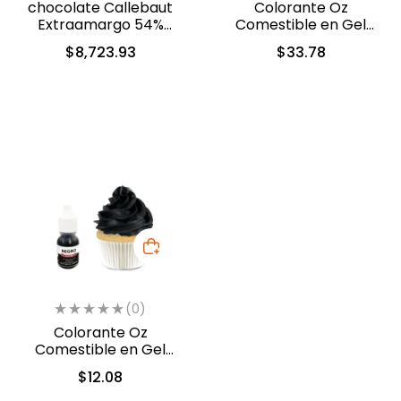
chocolate Callebaut
Colorante Oz
Extraamargo 54%
Comestible en Gel
cacao 13.6 kg (40-8310)
Verde Follaje 60ml
$
8,723.93
$
33.78
(5313)
(0)
Colorante Oz
Comestible en Gel
Negro 10 ml (558)
$
12.08