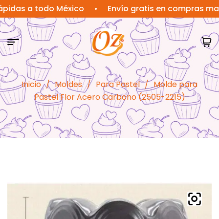
s a todo México
•
Envío gratis en compras mayores
Inicio
/
Moldes
/
Para Pastel
/
Molde para
Pastel Flor Acero Carbono (2505-2215)