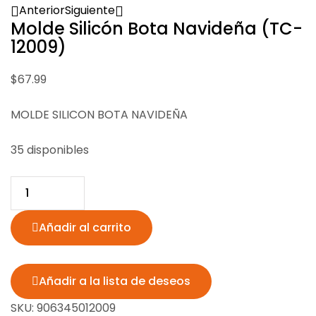
Anterior
Siguiente
Molde Silicón Bota Navideña (TC-
12009)
$
67.99
MOLDE SILICON BOTA NAVIDEÑA
$
92.05
$
338.44
35 disponibles
Añadir al carrito
Añadir a la lista de deseos
SKU:
906345012009