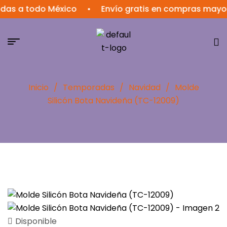
a todo México
•
Envío gratis en compras mayores a
Inicio
/
Temporadas
/
Navidad
/
Molde
Silicón Bota Navideña (TC-12009)
Disponible