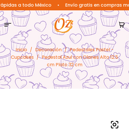
as a todo México
•
Envío gratis en compras mayore
Inicio
/
Decoración
/
Pedestales Pastel -
Cupcakes
/
Pedestal Azul con Olanes Alto 12.5
cm Plato 32 cm