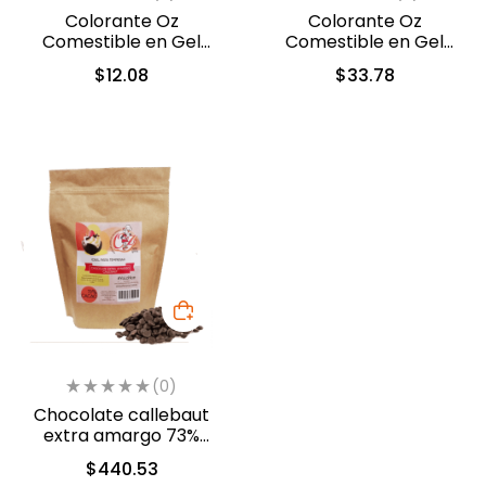
Colorante Oz
Colorante Oz
Comestible en Gel
Comestible en Gel
Negro 10 ml (558)
Verde Follaje 60ml
$
12.08
$
33.78
(5313)
(0)
Chocolate callebaut
extra amargo 73%
cacao (40-804)
$
440.53