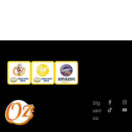
Síg
uen
os: