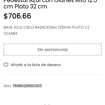
Pedestal Azul con Olanes Alto 12.5
cm Plato 32 cm
$
$
570.59
570.59
$
706.66
BASE AZUL CIELO RADICIONAL 125mm PLATO C/
OLANES
Sin existencias
Añadir a la lista de deseos
SKU:
7898626860305