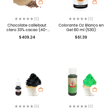
(0)
(0)
Chocolate callebaut
Colorante Oz Blanco en
claro 33% cacao (40-
Gel 60 ml (530)
802)
$
409.24
$
61.39
(0)
(0)