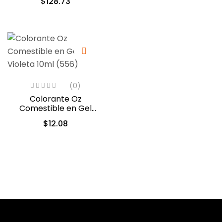
$
128.73
(0)
Colorante Oz
Comestible en Gel
Violeta 10ml (556)
$
12.08