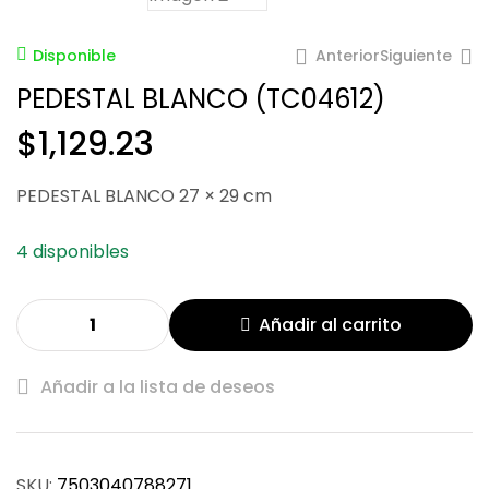
Anterior
Siguiente
Disponible
PEDESTAL BLANCO (TC04612)
$
1,129.23
$
1,048.35
$
1,249.53
PEDESTAL BLANCO 27 × 29 cm
4 disponibles
Añadir al carrito
Añadir a la lista de deseos
SKU:
7503040788271