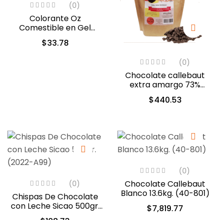
(0)
Colorante Oz
Comestible en Gel
Violeta 60ml (5312)
$
33.78
(0)
Chocolate callebaut
extra amargo 73%
cacao (40-804)
$
440.53
(0)
Chocolate Callebaut
(0)
Blanco 13.6kg. (40-801)
Chispas De Chocolate
con Leche Sicao 500gr.
$
7,819.77
(2022-A99)