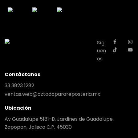
Síg
uen
os:
Contáctanos
33 3823 1282
ventas.web@oztodoparareposteria.mx
Ubicación
Av Guadalupe 5181-B, Jardines de Guadalupe,
Zapopan, Jalisco C.P. 45030