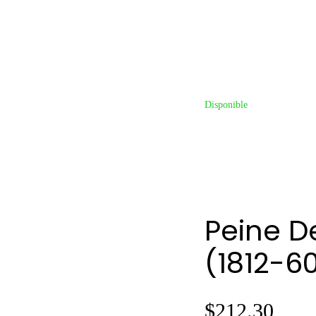
Disponible
Peine D
(1812-6
$
212.30