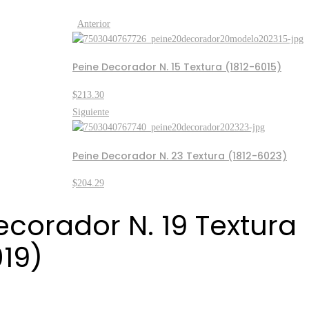
Anterior
Peine Decorador N. 15 Textura (1812-6015)
$
213.30
Siguiente
Peine Decorador N. 23 Textura (1812-6023)
$
204.29
ecorador N. 19 Textura
019)