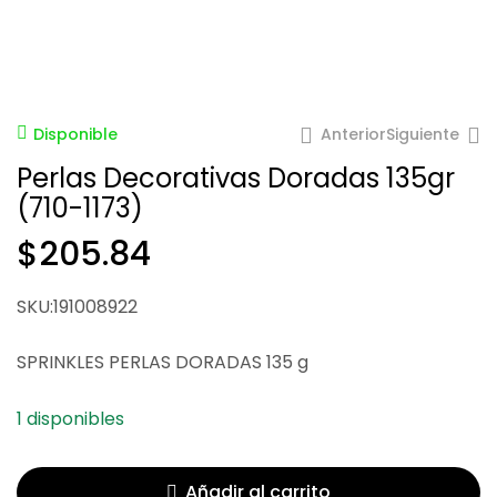
Anterior
Siguiente
Disponible
Perlas Decorativas Doradas 135gr
(710-1173)
$
205.84
$
205.84
$
72.00
SKU:191008922
SPRINKLES PERLAS DORADAS 135 g
1 disponibles
Añadir al carrito