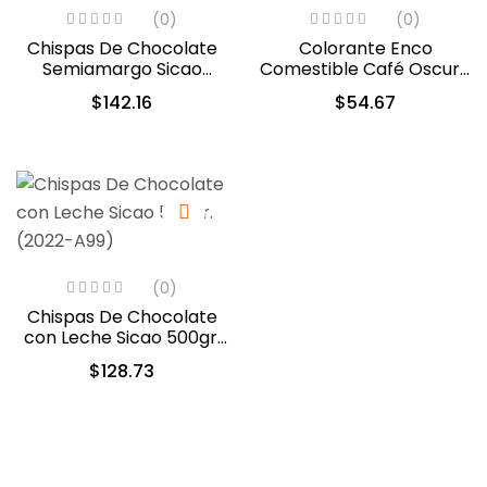
(0)
(0)
Chispas De Chocolate
Colorante Enco
Semiamargo Sicao
Comestible Café Oscuro
500gr. (2422-A99)
en Gel 40gr. (1849)
$
142.16
$
54.67
(0)
Chispas De Chocolate
con Leche Sicao 500gr.
(2022-A99)
$
128.73