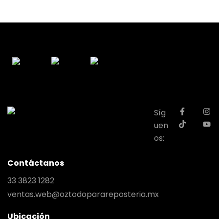
Síg
uen
os:
Contáctanos
33 3823 1282
ventas.web@oztodoparareposteria.mx
Ubicación