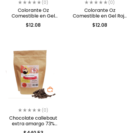
(0)
(0)
Colorante Oz
Colorante Oz
Comestible en Gel
Comestible en Gel Rojo
Negro 10 ml (558)
10 ml (551)
$
12.08
$
12.08
(0)
Chocolate callebaut
extra amargo 73%
cacao (40-804)
$
440.53