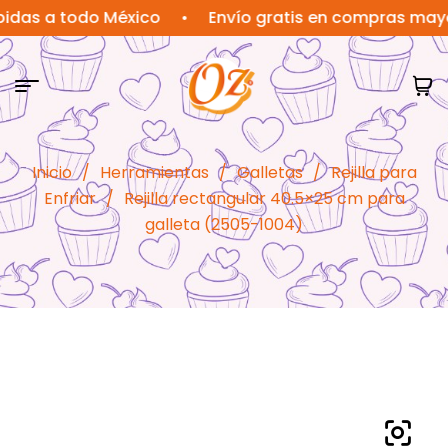
 a todo México
•
Envío gratis en compras mayores 
Inicio
/
Herramientas
/
Galletas
/
Rejilla para
Enfriar
/
Rejilla rectangular 40.5×25 cm para
galleta (2505-1004)