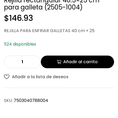
Rejilla rectangular 40.5×25 cm
para galleta (2505-1004)
$
$
114.79
435.10
$
146.93
REJILLA PARA ENFRIAR GALLETAS 40 cm × 25
524 disponibles
Añadir al carrito
Añadir a la lista de deseos
SKU:
7503040788004