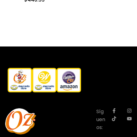
Síg
uen
os: