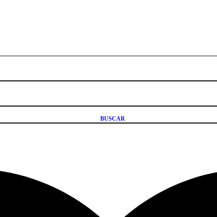
(0)
mestible Negro/
Colorante Wilton Comestible
Colorant
(04-0-0037)
Turquesa/Verde Azulado 28.3gr. (04-0-
Real/Roya
BUSCAR
0038)
11
$
90.11