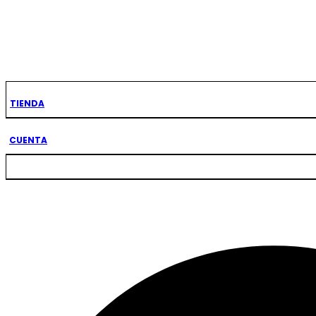
TIENDA
(0)
(0)
CUENTA
Colorante Wilton Comestible Rojo sin
Colorante Wilton Co
sabor 28.3gr. (04-0-0048)
Black 28.3gr. 
$
90.11
$
90.