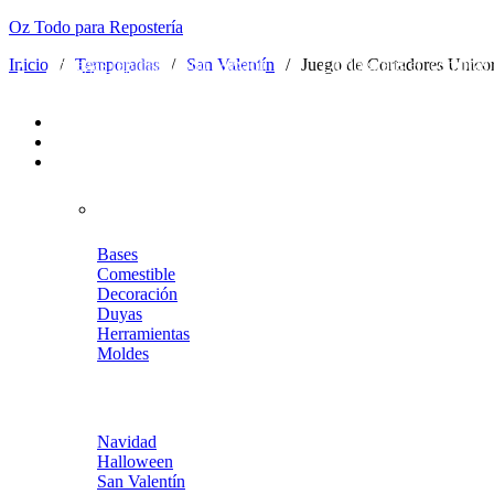
Oz Todo para Repostería
Entregas rápidas a todo México
Inicio
/
Temporadas
/
San Valentín
•
Envío gratis en compras mayo
/
Juego de Cortadores Unico
Bases
Comestible
Decoración
Duyas
Herramientas
Moldes
Navidad
Halloween
San Valentín