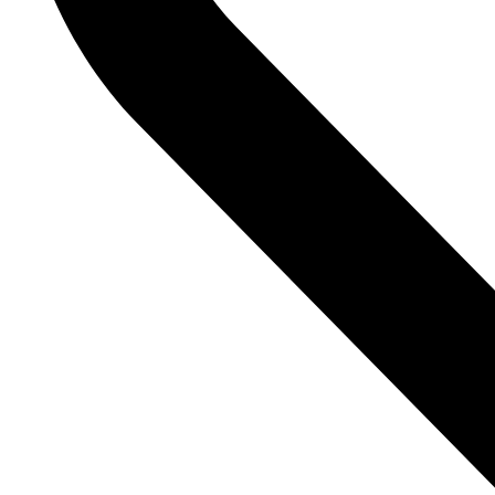
Formas de pago
Oz Todo para Repostería © 2025.
Desarrollado por Netcommerce.
* Las promociones están sujetas a cambios sin previo aviso.
* Los mayoristas y distribuidores deberán cotizar el costo de paquetería con su ases
Iniciar sesión
Crear cuenta
Usuario
*
Contraseña
*
Entrar
¿Olvidaste tu contraseña?
Oz Todo para Repostería
Insumos y herramientas para repostería
Inicio