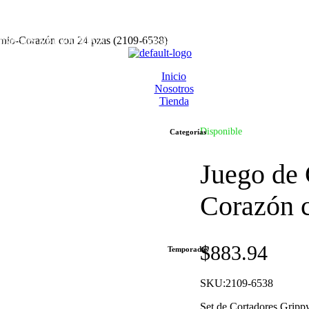
res a $1,500 MXN
rnio-Corazón con 24 pzas (2109-6538)
•
Entregas rápidas a todo México
•
Envío g
Inicio
Nosotros
Tienda
Disponible
Categorías
Juego de 
Corazón 
$
883.94
Temporadas
SKU:2109-6538
Set de Cortadores Gripp