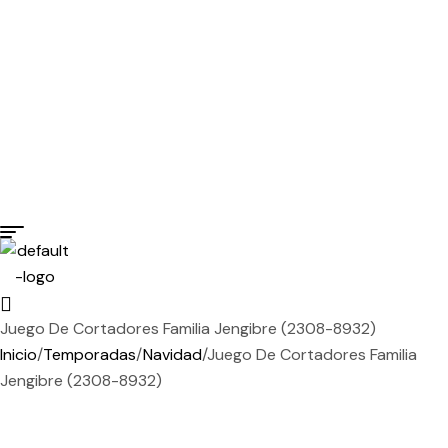
•
Envío gratis en compras mayores a $1,500 MXN
•
Entregas rápidas a todo México
•
Envío gratis en compras mayores a $1,500 MXN
•
Entregas rápidas a todo México
•
Menu
Juego De Cortadores Familia Jengibre (2308-8932)
Inicio
/
Temporadas
/
Navidad
/
Juego De Cortadores Familia
Jengibre (2308-8932)