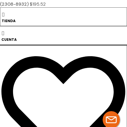
(2308-8932)
$
195.52
Añadir al carrito
TIENDA
CUENTA
Tu carrito te
espera
Si ahora no es buen momento, no pasa nada. Déjanos tu
correo y retomamos la compra cuando quieras.