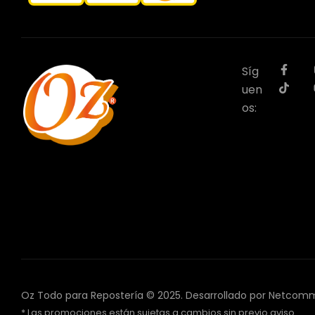
Síg
uen
os:
Oz Todo para Repostería © 2025.
Desarrollado por Netcom
* Las promociones están sujetas a cambios sin previo aviso.