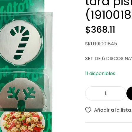
tara pis
(191001
$
368.11
SKU:191001845
SET DE 6 DISCOS N
11 disponibles
Añadir a la list