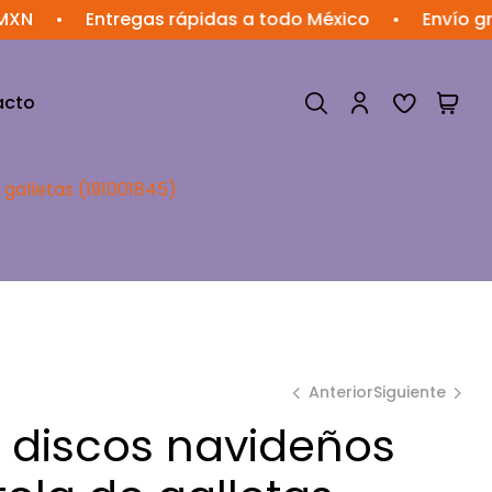
Entregas rápidas a todo México
•
Envío gratis e
acto
 galletas (191001845)
Anterior
Siguiente
6 discos navideños
$
$
383.99
73.06