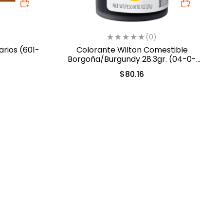
(0)
arios (601-
Colorante Wilton Comestible
Borgoña/Burgundy 28.3gr. (04-0-
0050)
$
80.16