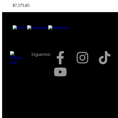
$
7,575.85
Síguenos: