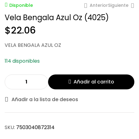
Anterior
Siguiente
Disponible
Vela Bengala Azul Oz (4025)
$
22.06
VELA BENGALA AZUL OZ
$
$
22.06
37.09
114 disponibles
Añadir al carrito
Añadir a la lista de deseos
SKU:
7503040872314