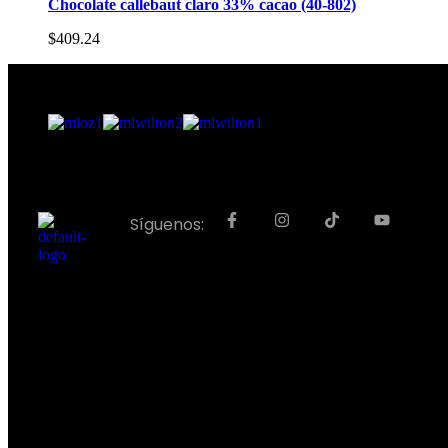
Chocolate callebaut claro 33% cacao (40-802)
$
409.24
Síguenos: