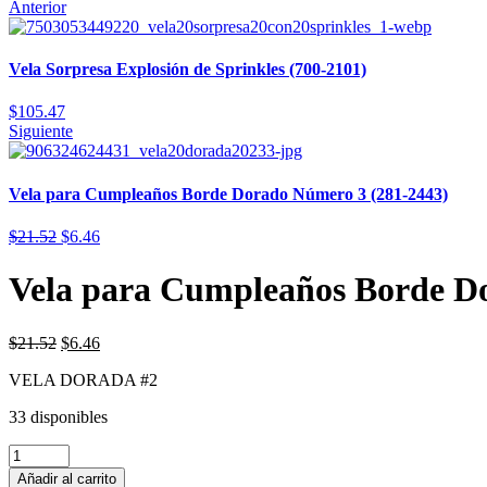
Anterior
Vela Sorpresa Explosión de Sprinkles (700-2101)
$
105.47
Siguiente
Vela para Cumpleaños Borde Dorado Número 3 (281-2443)
$
21.52
$
6.46
Vela para Cumpleaños Borde D
$
21.52
$
6.46
VELA DORADA #2
33 disponibles
Añadir al carrito