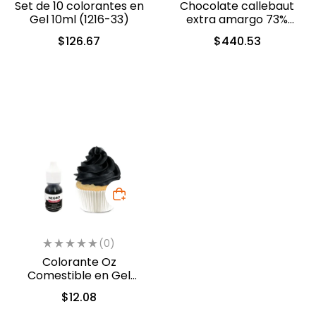
Set de 10 colorantes en
Chocolate callebaut
Gel 10ml (1216-33)
extra amargo 73%
cacao (40-804)
$
126.67
$
440.53
(0)
Colorante Oz
Comestible en Gel
Negro 10 ml (558)
$
12.08