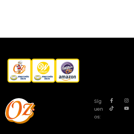
Síg
uen
os: