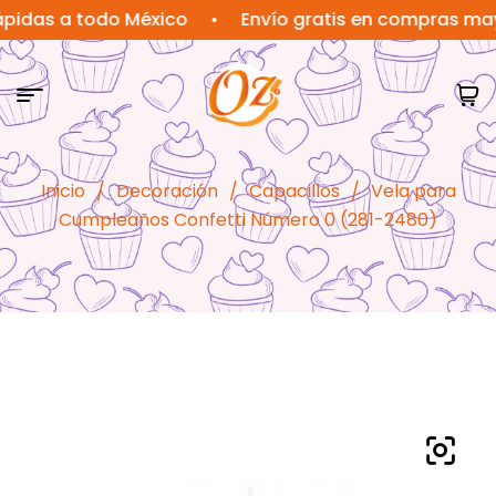
s a todo México
•
Envío gratis en compras mayores
Inicio
/
Decoración
/
Capacillos
/
Vela para
Cumpleaños Confetti Número 0 (281-2480)