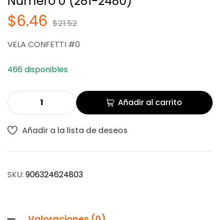
Número 0 (281-2480)
$
$
6.46
6.46
$
$
21.52
21.52
$
6.46
$
21.52
VELA CONFETTI #0
466 disponibles
Añadir al carrito
Añadir a la lista de deseos
SKU:
906324624803
Valoraciones (0)