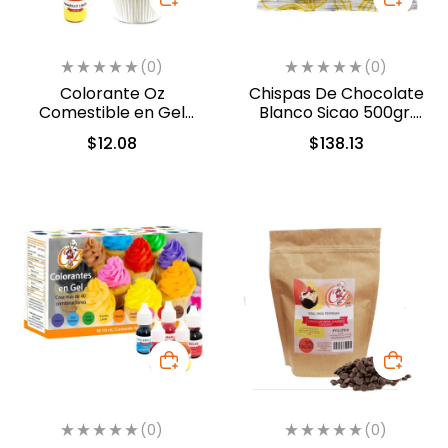
(0)
(0)
Colorante Oz
Chispas De Chocolate
Comestible en Gel
Blanco Sicao 500gr.
Amarillo Limon 10ml
(1922-A99)
$
12.08
$
138.13
(553)
(0)
(0)