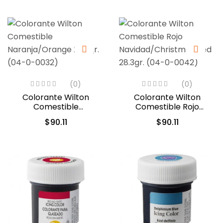
(0)
(0)
Colorante Wilton
Colorante Wilton
Comestible
Comestible Rojo
Naranja/Orange 28.3gr.
Navidad/Christmas Red
$
90.11
$
90.11
(04-0-0032)
28.3gr. (04-0-0042)