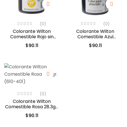
(0)
(0)
Colorante Wilton
Colorante Wilton
Comestible Rojo sin
Comestible Azul
sabor 28.3gr. (04-0-
Delfin/Delphinium Blue
$
90.11
$
90.11
0048)
28.3gr. (610-228)
(0)
Colorante Wilton
Comestible Rosa 28.3gr.
(610-401)
$
90.11