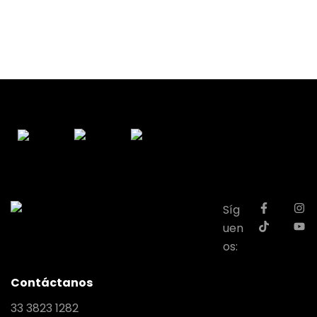
Síg
uen
os:
Contáctanos
33 3823 1282