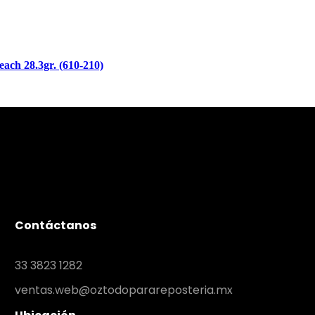
ch 28.3gr. (610-210)
Contáctanos
33 3823 1282
ventas.web@oztodoparareposteria.mx