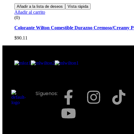
Añadir a la lista de deseos
Vista rápida
Añadir al carrito
(0)
Colorante Wilton Comestible Durazno Cremoso/Creamy Pea
$
90.11
Síguenos: