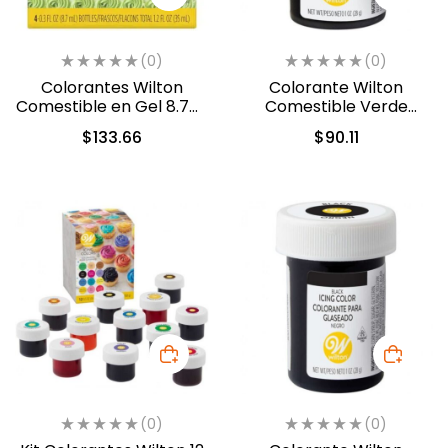
(0)
(0)
Colorantes Wilton
Colorante Wilton
Comestible en Gel 8.7ml
Comestible Verde
c/u (601-5582)
Hoja/Leaf Green 28.3gr.
$
133.66
$
90.11
(04-0-0047)
(0)
(0)