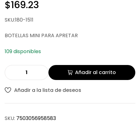
$
169.23
$
$
214.30
51.16
$
170.52
SKU:180-1511
BOTELLAS MINI PARA APRETAR
109 disponibles
Añadir al carrito
Añadir a la lista de deseos
SKU:
7503056958583