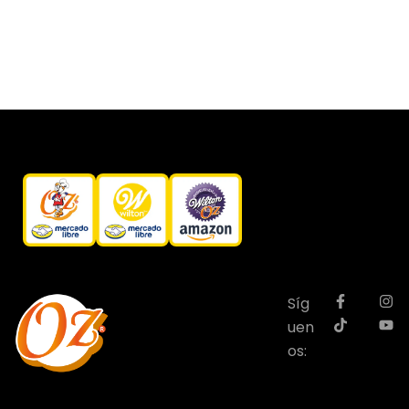
Síg
uen
os: