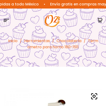
 a todo México
•
Envío gratis en compras mayores 
Inicio
/
Herramientas
/
Chocolatería
/
Term
ometro para horno 180-1511