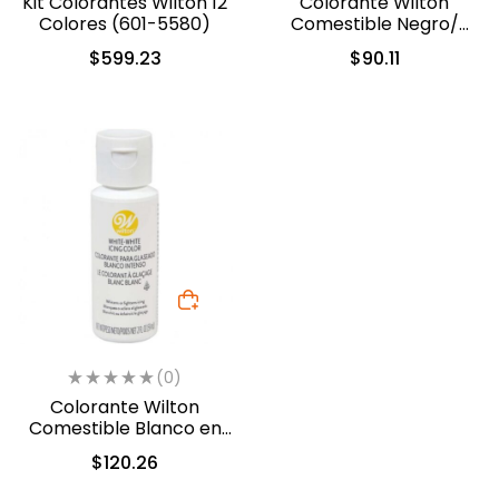
Kit Colorantes Wilton 12
Colorante Wilton
Colores (601-5580)
Comestible Negro/
Black 28.3gr. (04-0-
$
599.23
$
90.11
0037)
(0)
Colorante Wilton
Comestible Blanco en
Gel 56.7gr. (603-1236)
$
120.26