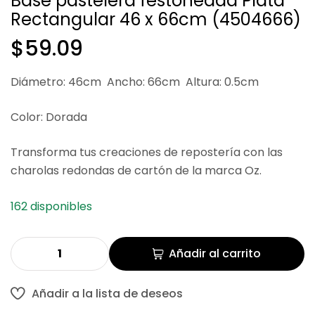
Base pastelera festoneada Plata
Rectangular 46 x 66cm (4504666)
$
$
46.69
25.41
$
59.09
Diámetro: 46cm Ancho: 66cm Altura: 0.5cm
Color: Dorada
Transforma tus creaciones de repostería con las
charolas redondas de cartón de la marca Oz.
162 disponibles
Añadir al carrito
Añadir a la lista de deseos