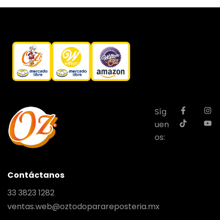
Síg
uen
os:
Contáctanos
33 3823 1282
ventas.web@oztodoparareposteria.mx