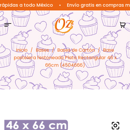
as a todo México
•
Envío gratis en compras mayore
Inicio
/
Bases
/
Bases de Cartón
/
Base
pastelera festoneada Plata Rectangular 46 x
66cm (4504666)