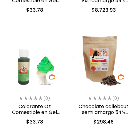
Comestible en Gel
Extraamargo 54%
Violeta 60ml (5312)
cacao 13.6 kg (40-8310)
$
33.78
$
8,723.93
(0)
(0)
Colorante Oz
Chocolate callebaut
Comestible en Gel
semi amargo 54%
Verde Follaje 60ml
cacao (40-803)
$
33.78
$
298.46
(5313)