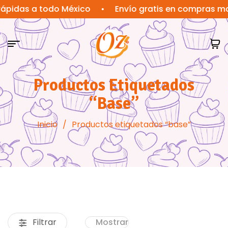
s a todo México
•
Envío gratis en compras mayores
Productos Etiquetados
“base”
Inicio
/
Productos etiquetados “base”
Filtrar
Mostrar