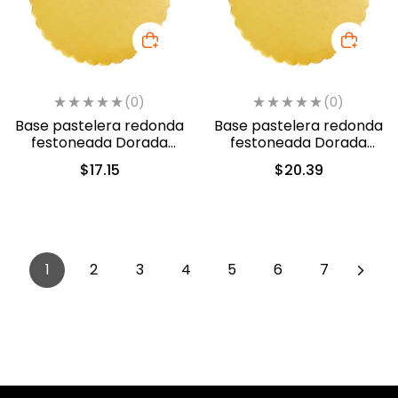
(0)
(0)
Base pastelera redonda
Base pastelera redonda
festoneada Dorada
festoneada Dorada
26cm (460026)
28cm (460028)
$
17.15
$
20.39
1
2
3
4
5
6
7