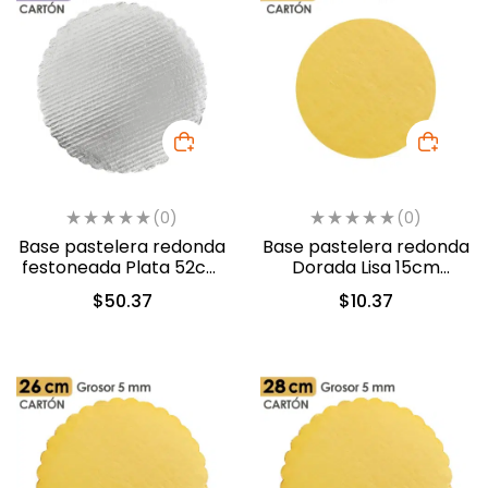
(0)
(0)
Base pastelera redonda
Base pastelera redonda
festoneada Plata 52cm
Dorada Lisa 15cm
(450052)
(460015)
$
50.37
$
10.37