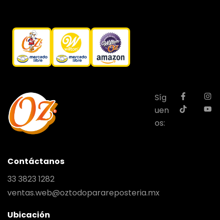
Síg
uen
os:
Contáctanos
33 3823 1282
ventas.web@oztodoparareposteria.mx
Ubicación