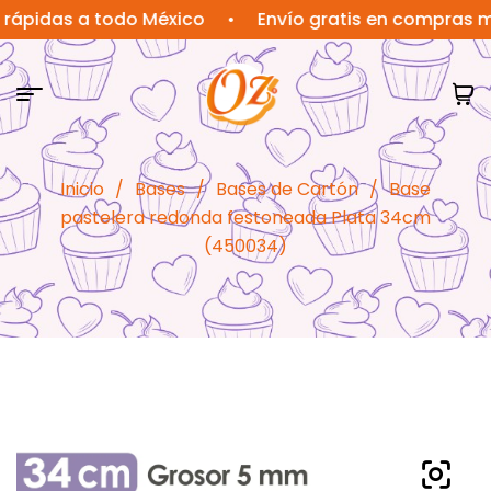
das a todo México
•
Envío gratis en compras mayore
Inicio
/
Bases
/
Bases de Cartón
/
Base
pastelera redonda festoneada Plata 34cm
(450034)