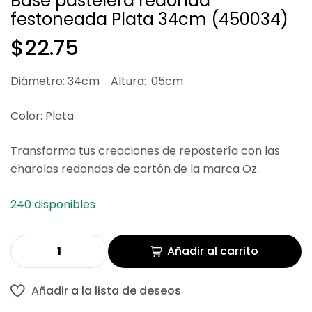
Base pastelera redonda
festoneada Plata 34cm (450034)
$
$
25.88
37.55
$
22.75
Diámetro: 34cm Altura: .05cm
Color: Plata
Transforma tus creaciones de repostería con las
charolas redondas de cartón de la marca Oz.
240 disponibles
Añadir al carrito
Añadir a la lista de deseos