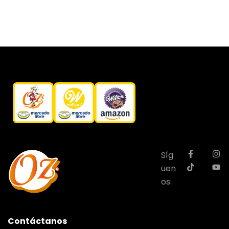
Síg
uen
os:
Contáctanos