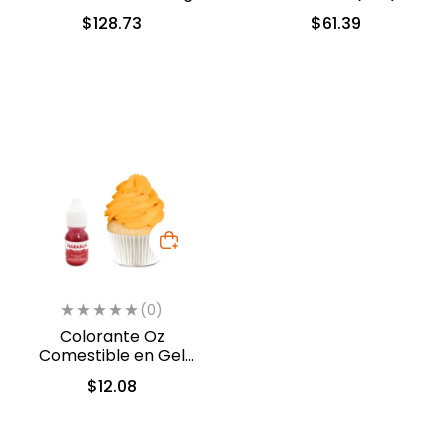
(2022-A99)
$
128.73
$
61.39
(0)
Colorante Oz
Comestible en Gel
Naranja 10ml (557)
$
12.08