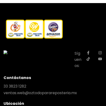
Síg
uen
os:
Contáctanos
33 3823 1282
ventas.web@oztodoparareposteria.mx
Ubicación