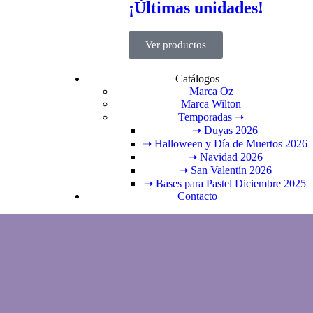
¡Últimas unidades!
Ver productos
Catálogos
Marca Oz
Marca Wilton
Temporadas ➝
➝ Duyas 2026
➝ Halloween y Día de Muertos 2026
➝ Navidad 2026
➝ San Valentín 2026
➝ Bases para Pastel Diciembre 2025
Contacto