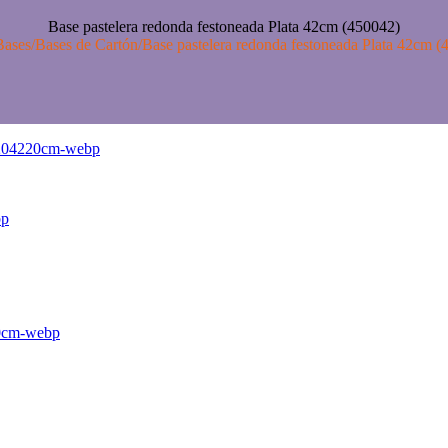
Base pastelera redonda festoneada Plata 42cm (450042)
Bases
/
Bases de Cartón
/
Base pastelera redonda festoneada Plata 42cm (