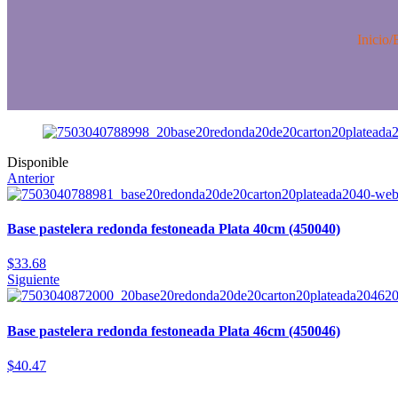
Inicio
/
Disponible
Anterior
Base pastelera redonda festoneada Plata 40cm (450040)
$
33.68
Siguiente
Base pastelera redonda festoneada Plata 46cm (450046)
$
40.47