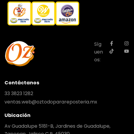
Síg
uen
os:
Contáctanos
33 3823 1282
ventas.web@oztodoparareposteria.mx
Ubicación
Av Guadalupe 5181-B, Jardines de Guadalupe,
Zapopan, Jalisco C.P. 45030