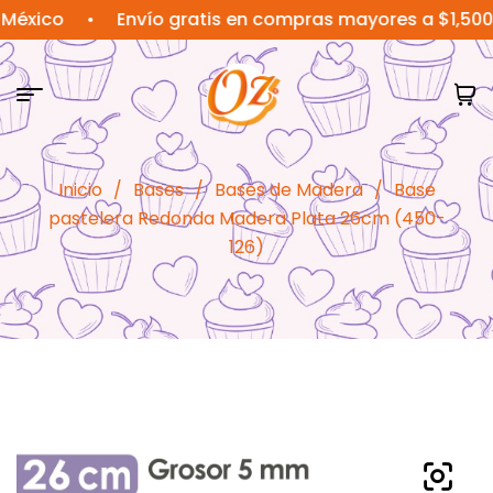
co
•
Envío gratis en compras mayores a $1,500 MXN
Inicio
/
Bases
/
Bases de Madera
/
Base
pastelera Redonda Madera Plata 26cm (450-
126)