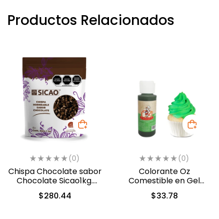
Productos Relacionados
(0)
(0)
Chispa Chocolate sabor
Colorante Oz
Chocolate Sicao1kg.
Comestible en Gel
(0312-A99)
Verde Follaje 60ml
$
280.44
$
33.78
(5313)