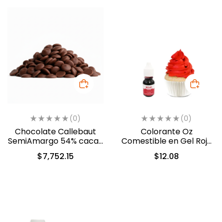
(0)
(0)
Chocolate Callebaut
Colorante Oz
SemiAmargo 54% cacao
Comestible en Gel Rojo
13.6kg. (40-8410)
10 ml (551)
$
7,752.15
$
12.08