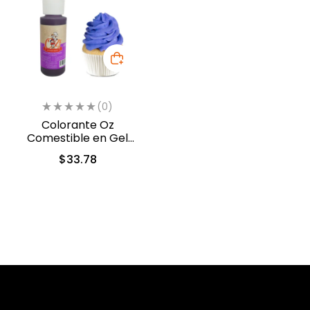
(0)
Colorante Oz
Comestible en Gel
Violeta 60ml (5312)
$
33.78