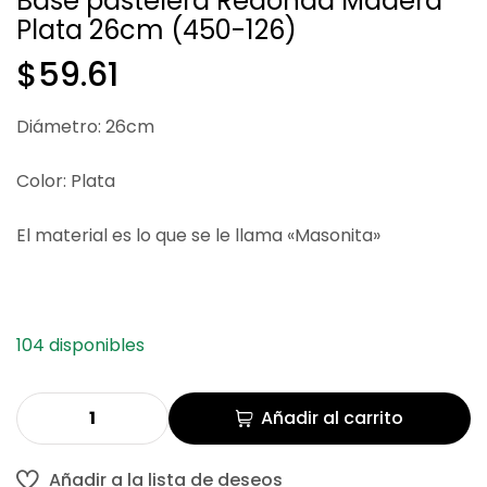
Base pastelera Redonda Madera
Plata 26cm (450-126)
$
$
35.76
67.74
$
59.61
Diámetro: 26cm
Color: Plata
El material es lo que se le llama «Masonita»
104 disponibles
Añadir al carrito
Añadir a la lista de deseos