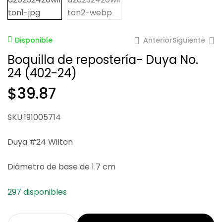
Anterior
Siguiente
Disponible
Boquilla de repostería- Duya No.
24 (402-24)
$
39.87
$
39.87
$
34.64
SKU:191005714
Duya #24 Wilton
Diámetro de base de 1.7 cm
297 disponibles