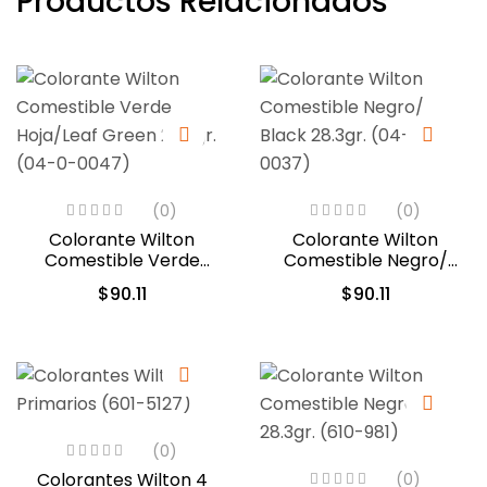
Productos Relacionados
(0)
(0)
Colorante Wilton
Colorante Wilton
Comestible Verde
Comestible Negro/
Hoja/Leaf Green 28.3gr.
Black 28.3gr. (04-0-
$
90.11
$
90.11
(04-0-0047)
0037)
(0)
Colorantes Wilton 4
(0)