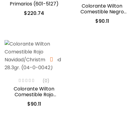
Primarios (601-5127)
Colorante Wilton
Comestible Negro
$
220.74
28.3gr. (610-981)
$
90.11
(0)
Colorante Wilton
Comestible Rojo
Navidad/Christmas Red
$
90.11
28.3gr. (04-0-0042)