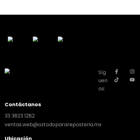
Síg
uen
os:
Contáctanos
33 3823 1282
ventas.web@oztodoparareposteria.mx
Ubicación