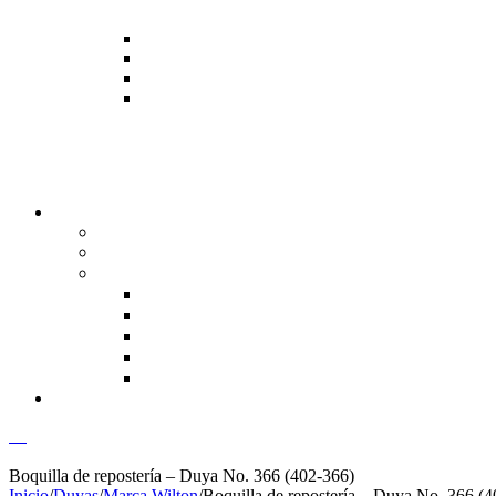
00
Boquilla de repostería – Duya No. 366 (402-366)
Inicio
/
Duyas
/
Marca Wilton
/
Boquilla de repostería – Duya No. 366 (