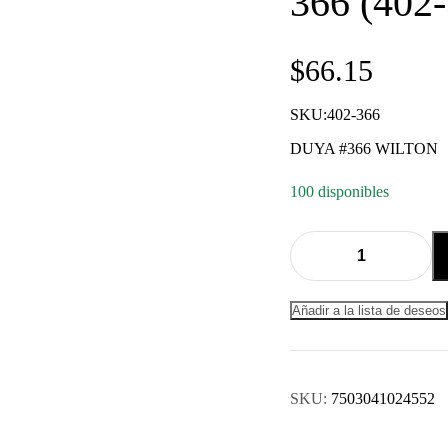
366 (402
$
66.15
SKU:402-366
DUYA #366 WILTON
100 disponibles
Quantity:
Añadir a la lista de deseos
SKU:
7503041024552