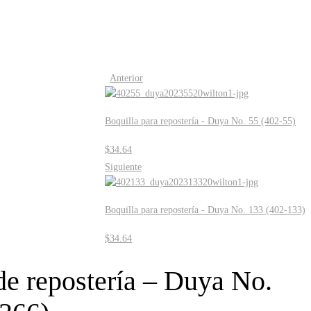
Anterior
Boquilla para repostería - Duya No. 55 (402-55)
$
34.64
Siguiente
Boquilla para repostería - Duya No. 133 (402-133)
$
34.64
de repostería – Duya No.