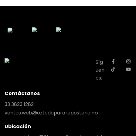
Síg
uen
os:
Contáctanos
33 3823 1282
ventas.web@oztodoparareposteria.mx
Ubicación