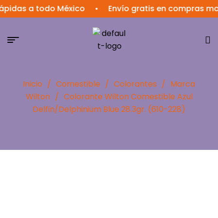
as a todo México
•
Envío gratis en compras mayore
Inicio
/
Comestible
/
Colorantes
/
Marca
Wilton
/
Colorante Wilton Comestible Azul
Delfin/Delphinium Blue 28.3gr. (610-228)