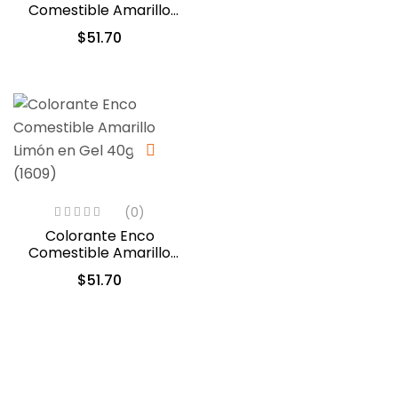
Comestible Amarillo
Huevo en Gel 40gr.
$
51.70
(1564)
(0)
Colorante Enco
Comestible Amarillo
Limón en Gel 40gr.
$
51.70
(1609)