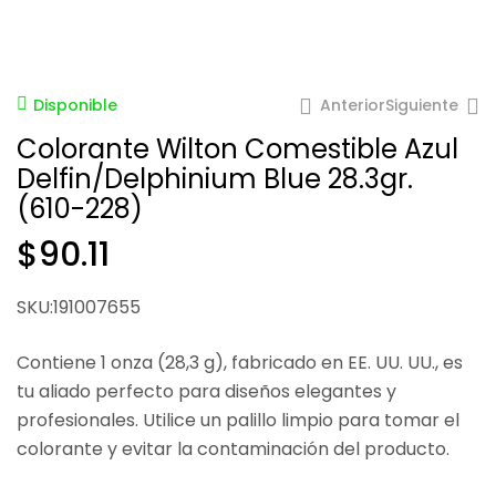
Anterior
Siguiente
Disponible
Colorante Wilton Comestible Azul
Delfin/Delphinium Blue 28.3gr.
(610-228)
$
90.11
$
$
90.11
90.11
SKU:191007655
Contiene 1 onza (28,3 g), fabricado en EE. UU. UU., es
tu aliado perfecto para diseños elegantes y
profesionales. Utilice un palillo limpio para tomar el
colorante y evitar la contaminación del producto.