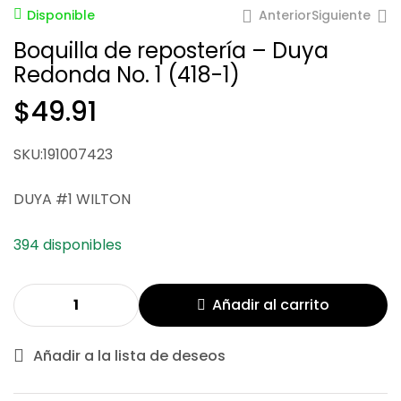
Anterior
Siguiente
Disponible
Boquilla de repostería – Duya
Redonda No. 1 (418-1)
$
49.91
$
35.35
$
163.79
SKU:191007423
DUYA #1 WILTON
394 disponibles
Añadir al carrito
Añadir a la lista de deseos