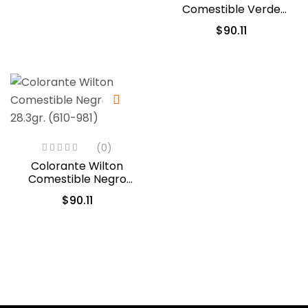
Comestible Verde
Musgo 28.3gr (04-0-
$
90.11
0049)
(0)
Colorante Wilton
Comestible Negro
28.3gr. (610-981)
$
90.11