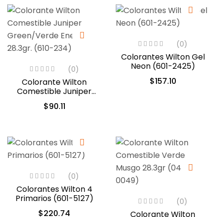
(0)
Colorantes Wilton Gel
Neon (601-2425)
(0)
$
157.10
Colorante Wilton
Comestible Juniper
Green/Verde Enebro
$
90.11
28.3gr. (610-234)
(0)
Colorantes Wilton 4
Primarios (601-5127)
(0)
$
220.74
Colorante Wilton