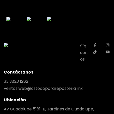
Síg
uen
os:
Contáctanos
33 3823 1282
ventas.web@oztodoparareposteria.mx
Ubicación
Av Guadalupe 5181-B, Jardines de Guadalupe,