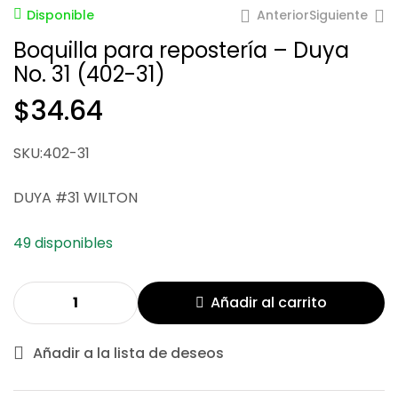
Anterior
Siguiente
Disponible
Boquilla para repostería – Duya
No. 31 (402-31)
$
34.64
$
66.67
$
49.91
SKU:402-31
DUYA #31 WILTON
49 disponibles
Añadir al carrito
Añadir a la lista de deseos