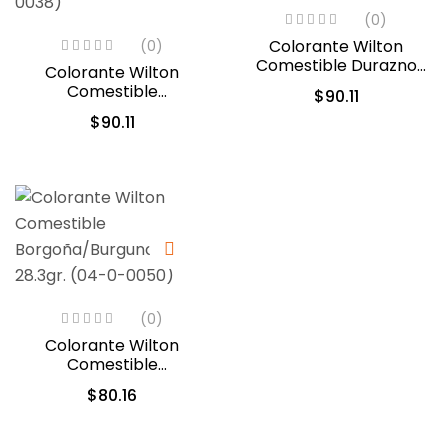
(0)
Colorante Wilton
(0)
Comestible Durazno
Colorante Wilton
Cremoso/Creamy
Comestible
$
90.11
Peach 28.3gr. (610-210)
Turquesa/Verde
$
90.11
Azulado 28.3gr. (04-0-
0038)
(0)
Colorante Wilton
Comestible
Borgoña/Burgundy
$
80.16
28.3gr. (04-0-0050)