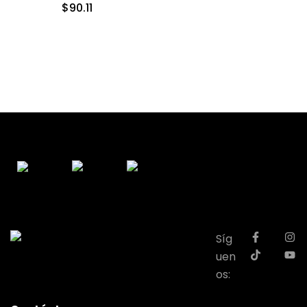
$
90.11
Síg
uen
os: