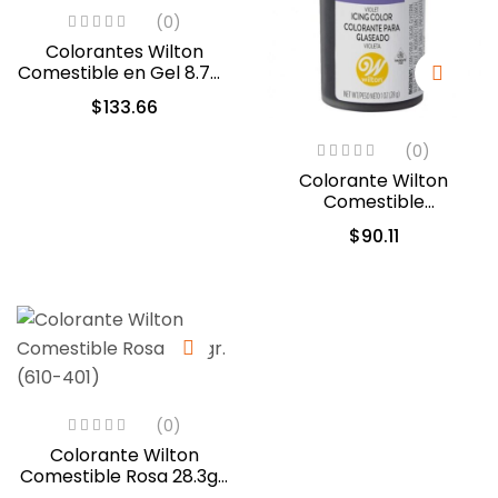
(0)
Colorantes Wilton
Comestible en Gel 8.7ml
c/u (601-5582)
$
133.66
(0)
Colorante Wilton
Comestible
Violeta/Violet 28.3gr.
$
90.11
(04-0-0034)
(0)
Colorante Wilton
Comestible Rosa 28.3gr.
(610-401)