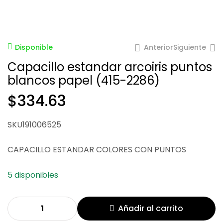
Anterior
Siguiente
Disponible
Capacillo estandar arcoiris puntos
blancos papel (415-2286)
$
334.63
$
$
80.06
334.63
SKU191006525
CAPACILLO ESTANDAR COLORES CON PUNTOS
5 disponibles
Añadir al carrito