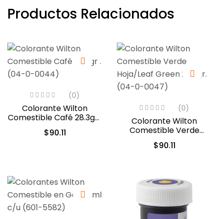
Productos Relacionados
(0)
Colorante Wilton
(0)
Comestible Café 28.3gr .
Colorante Wilton
(04-0-0044)
Comestible Verde
$
90.11
Hoja/Leaf Green 28.3gr.
$
90.11
(04-0-0047)