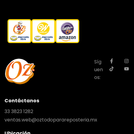
Síg
uen
os:
Contáctanos
33 3823 1282
ventas.web@oztodoparareposteria.mx
Ubicación