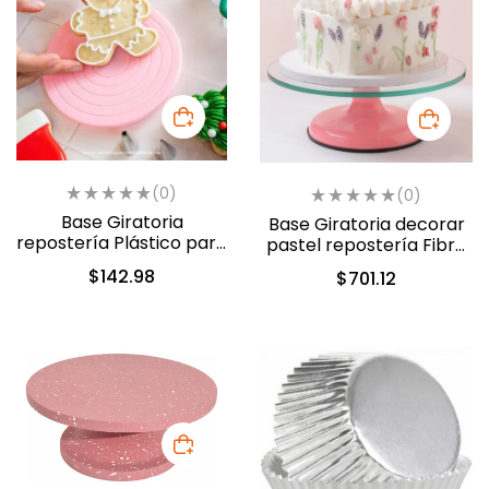
(0)
(0)
Base Giratoria
Base Giratoria decorar
repostería Plástico para
pastel repostería Fibra
Galleta (TC-213)
de Vidrio 30cm (802-
$
142.98
$
701.12
2010)