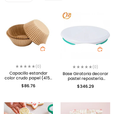
(0)
(0)
Capacillo estandar
Base Giratoria decorar
color crudo papel (415-
pastel repostería
1864)
Plástico 30cm (802-
$
86.76
$
346.29
1017)