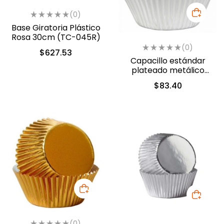
(0)
Base Giratoria Plástico
Rosa 30cm (TC-045R)
(0)
$
627.53
Capacillo estándar
plateado metálico
papel c/24 (415-207)
$
83.40
(0)