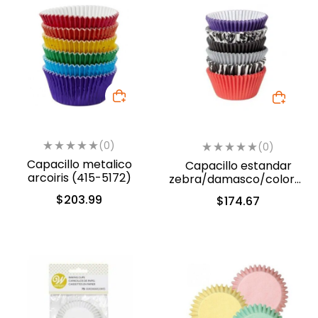
(0)
(0)
Capacillo metalico
Capacillo estandar
arcoiris (415-5172)
zebra/damasco/colores
papel (415-2356)
$
203.99
$
174.67