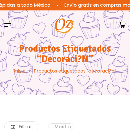
s a todo México
•
Envío gratis en compras mayores
Productos Etiquetados
“decoraci?n”
Inicio
/
Productos etiquetados “decoraci?n”
Filtrar
Mostrar