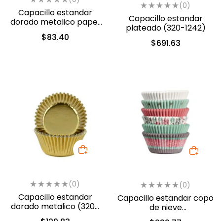
(0)
Capacillo estandar
Capacillo estandar
dorado metalico papel
plateado (320-1242)
(415-206)
$
83.40
$
691.63
(0)
(0)
Capacillo estandar
Capacillo estandar copo
dorado metalico (320-
de nieve
1243)
osa/blanco/azul (415-