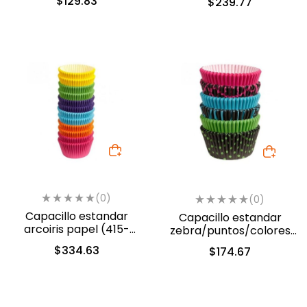
$
129.83
$
239.77
5387)
(0)
(0)
Capacillo estandar
Capacillo estandar
arcoiris papel (415-
zebra/puntos/colores
2179)
papel (415-2181)
$
334.63
$
174.67