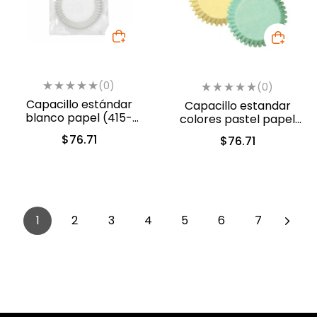
(0)
(0)
Capacillo estándar
Capacillo estandar
blanco papel (415-
colores pastel papel
2505)
(415-394)
$
76.71
$
76.71
1
2
3
4
5
6
7