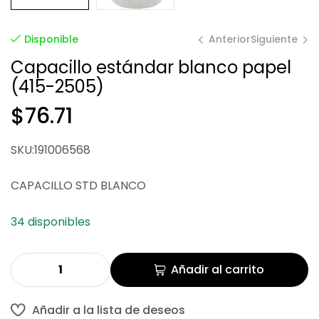
Anterior
Siguiente
Disponible
Capacillo estándar blanco papel
(415-2505)
$
$
80.06
70.01
$
76.71
SKU:191006568
CAPACILLO STD BLANCO
34 disponibles
Añadir al carrito
Añadir a la lista de deseos