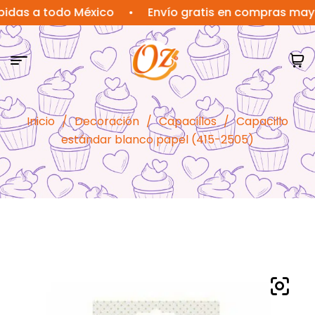
 a todo México
•
Envío gratis en compras mayores 
Inicio
/
Decoración
/
Capacillos
/
Capacillo
estándar blanco papel (415-2505)