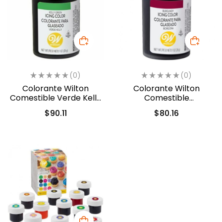
(0)
(0)
Colorante Wilton
Colorante Wilton
Comestible Verde Kelly
Comestible
28.3gr. (04-0-0046)
Borgoña/Burgundy
$
90.11
$
80.16
28.3gr. (04-0-0050)