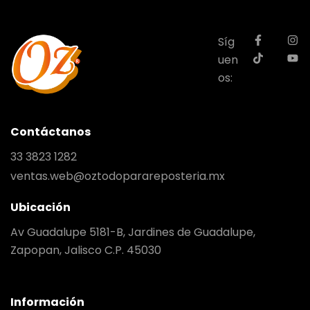
Síg
uen
os:
Contáctanos
33 3823 1282
ventas.web@oztodoparareposteria.mx
Ubicación
Av Guadalupe 5181-B, Jardines de Guadalupe,
Zapopan, Jalisco C.P. 45030
Información