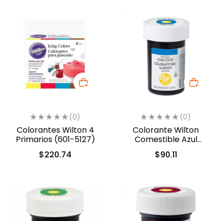
(0)
(0)
Colorantes Wilton 4
Colorante Wilton
Primarios (601-5127)
Comestible Azul
Real/Royal Blue 28.3gr.
$
220.74
$
90.11
(04-0-0035)