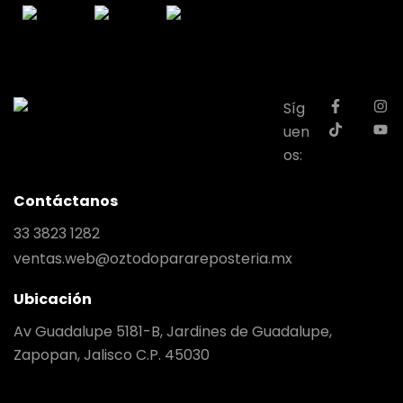
Síg
uen
os:
Contáctanos
33 3823 1282
ventas.web@oztodoparareposteria.mx
Ubicación
Av Guadalupe 5181-B, Jardines de Guadalupe,
Zapopan, Jalisco C.P. 45030