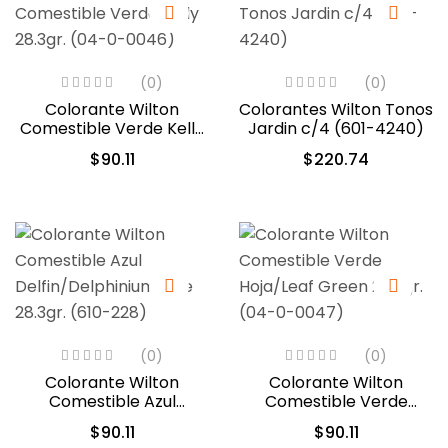
(0)
(0)
Colorante Wilton
Colorantes Wilton Tonos
Comestible Verde Kelly
Jardin c/4 (601-4240)
28.3gr. (04-0-0046)
$
90.11
$
220.74
(0)
(0)
Colorante Wilton
Colorante Wilton
Comestible Azul
Comestible Verde
Delfin/Delphinium Blue
Hoja/Leaf Green 28.3gr.
$
90.11
$
90.11
28.3gr. (610-228)
(04-0-0047)