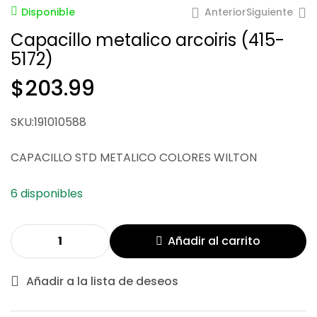
Anterior
Siguiente
Disponible
Capacillo metalico arcoiris (415-
5172)
$
203.99
SKU:191010588
$
76.71
$
31.49
$
104.98
CAPACILLO STD METALICO COLORES WILTON
6 disponibles
Añadir al carrito
Añadir a la lista de deseos