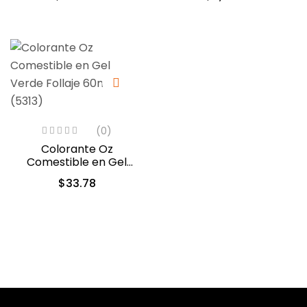
(0)
Colorante Oz
Comestible en Gel
Verde Follaje 60ml
$
33.78
(5313)