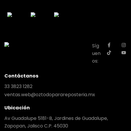
Síg
uen
os:
Contáctanos
33 3823 1282
ventas.web@oztodoparareposteria.mx
Ubicación
Av Guadalupe 5181-B, Jardines de Guadalupe,
Zapopan, Jalisco C.P. 45030