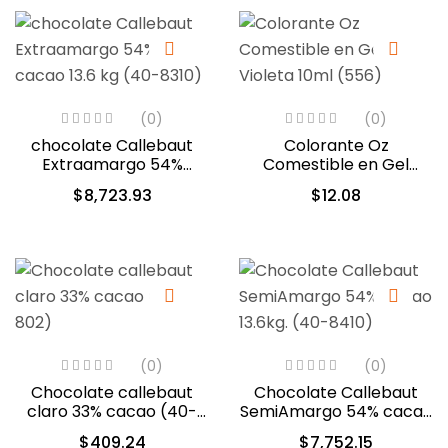
(0)
(0)
chocolate Callebaut
Colorante Oz
Extraamargo 54%
Comestible en Gel
cacao 13.6 kg (40-8310)
Violeta 10ml (556)
$
8,723.93
$
12.08
(0)
(0)
Chocolate callebaut
Chocolate Callebaut
claro 33% cacao (40-
SemiAmargo 54% cacao
802)
13.6kg. (40-8410)
$
409.24
$
7,752.15