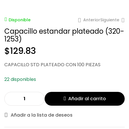
Anterior
Siguiente
Disponible
Capacillo estandar plateado (320-
1253)
$
129.83
$
86.76
CAPACILLO STD PLATEADO CON 100 PIEZAS
$
691.63
22 disponibles
Añadir al carrito
Añadir a la lista de deseos