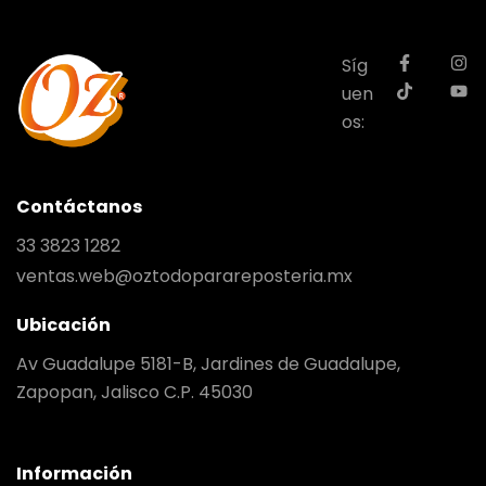
Síg
uen
os:
Contáctanos
33 3823 1282
ventas.web@oztodoparareposteria.mx
Ubicación
Av Guadalupe 5181-B, Jardines de Guadalupe,
Zapopan, Jalisco C.P. 45030
Información