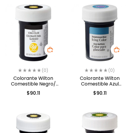
(0)
(0)
Colorante Wilton
Colorante Wilton
Comestible Negro/
Comestible Azul
Black 28.3gr. (04-0-
Delfin/Delphinium Blue
$
90.11
$
90.11
0037)
28.3gr. (610-228)