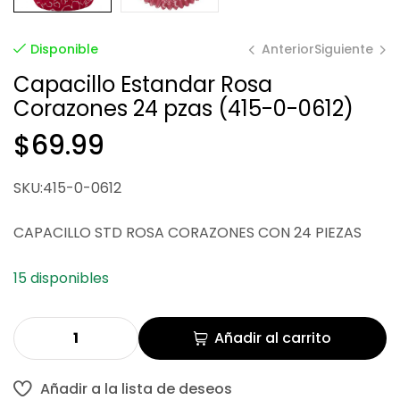
Anterior
Siguiente
Disponible
Capacillo Estandar Rosa
Corazones 24 pzas (415-0-0612)
$
66.67
$
58.43
$
69.99
SKU:415-0-0612
CAPACILLO STD ROSA CORAZONES CON 24 PIEZAS
15 disponibles
Añadir al carrito
Añadir a la lista de deseos