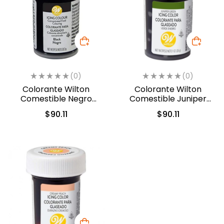
(0)
(0)
Colorante Wilton
Colorante Wilton
Comestible Negro
Comestible Juniper
28.3gr. (610-981)
Green/Verde Enebro
$
90.11
$
90.11
28.3gr. (610-234)