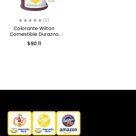
(0)
Colorante Wilton
Comestible Durazno
Cremoso/Creamy
$
90.11
Peach 28.3gr. (610-210)