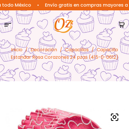
o México
•
Envío gratis en compras mayores a $1,5
Inicio
/
Decoración
/
Capacillos
/
Capacillo
Estandar Rosa Corazones 24 pzas (415-0-0612)