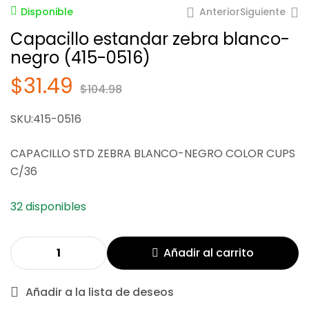
Anterior
Siguiente
Disponible
Capacillo estandar zebra blanco-
negro (415-0516)
$
31.49
$
104.98
$
21.00
$
70.01
SKU:415-0516
$
31.49
$
104.98
CAPACILLO STD ZEBRA BLANCO-NEGRO COLOR CUPS
C/36
32 disponibles
Añadir al carrito
Añadir a la lista de deseos