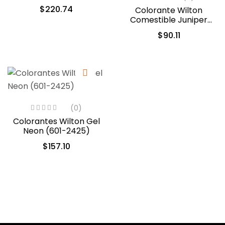
$
220.74
Colorante Wilton
Comestible Juniper
Green/Verde Enebro
$
90.11
28.3gr. (610-234)
(0)
Colorantes Wilton Gel
Neon (601-2425)
$
157.10