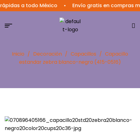
das a todo México
•
Envío gratis en compras mayor
Inicio
/
Decoración
/
Capacillos
/
Capacillo
estandar zebra blanco-negro (415-0516)