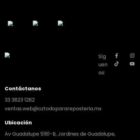
Síg
uen
os:
Contáctanos
33 3823 1282
ventas.web@oztodoparareposteria.mx
Ubicación
Av Guadalupe 5181-B, Jardines de Guadalupe,