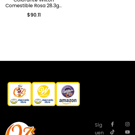
Comestible Rosa 28.3gr.
(610-401)
$
90.11
Síg
uen