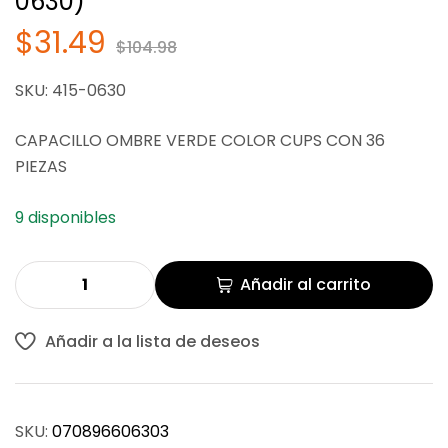
0630)
$
$
73.36
76.71
$
31.49
$
104.98
SKU: 415-0630
CAPACILLO OMBRE VERDE COLOR CUPS CON 36
PIEZAS
9 disponibles
Añadir al carrito
Añadir a la lista de deseos
SKU:
070896606303