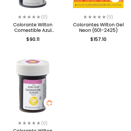
(0)
(0)
Colorante Wilton
Colorantes Wilton Gel
Comestible Azul
Neon (601-2425)
Delfin/Delphinium Blue
$
90.11
$
157.10
28.3gr. (610-228)
(0)
Colorante Wilton