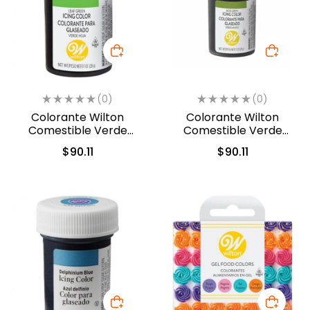
(0)
(0)
Colorante Wilton
Colorante Wilton
Comestible Verde
Comestible Verde
Hoja/Leaf Green 28.3gr.
Musgo 28.3gr (04-0-
$
90.11
$
90.11
(04-0-0047)
0049)