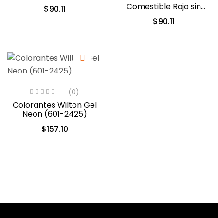
(04-0-0044)
Comestible Rojo sin
$
90.11
sabor 28.3gr. (04-0-
$
90.11
0048)
(0)
Colorantes Wilton Gel
Neon (601-2425)
$
157.10