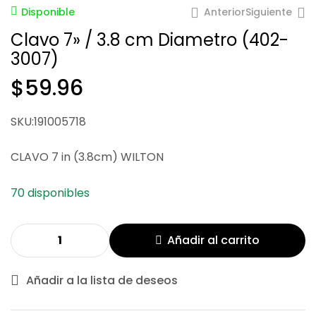
Anterior
Siguiente
Disponible
Clavo 7» / 3.8 cm Diametro (402-
3007)
$
59.96
$
136.46
$
131.86
SKU:191005718
CLAVO 7 in (3.8cm) WILTON
70 disponibles
Añadir al carrito
Añadir a la lista de deseos