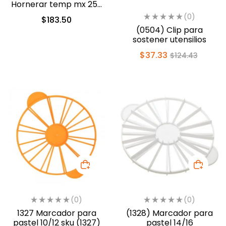
Hornerar temp mx 250
(1812-0222)
(0)
$
183.50
(0504) Clip para
sostener utensilios
$
37.33
$
124.43
(0)
(0)
1327 Marcador para
(1328) Marcador para
pastel 10/12 sku (1327)
pastel 14/16