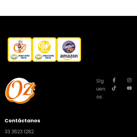
Síg
uen
os:
Contáctanos
33 3823 1282