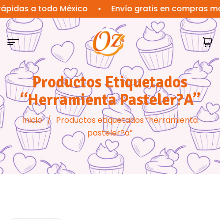
s a todo México
•
Envío gratis en compras mayores
Productos Etiquetados
“herramienta Pasteler?a”
Inicio
/
Productos etiquetados “herramienta
pasteler?a”