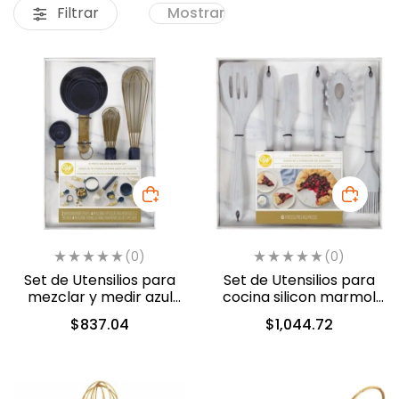
Filtrar
Mostrar
(0)
(0)
Set de Utensilios para
Set de Utensilios para
mezclar y medir azul
cocina silicon marmol
c/10 pzas (2103-0-0069)
c/6 pzas (2103-0-0070)
$
837.04
$
1,044.72