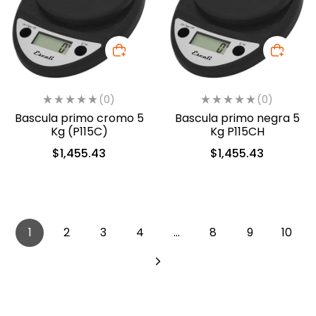
(0)
(0)
Bascula primo cromo 5
Bascula primo negra 5
Kg (P115C)
Kg P115CH
$
1,455.43
$
1,455.43
1
2
3
4
…
8
9
10