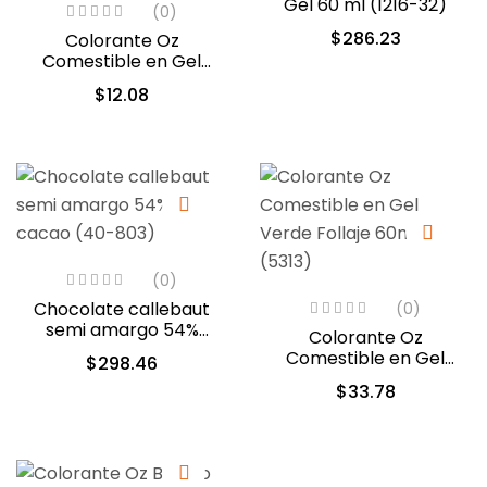
Gel 60 ml (1216-32)
(0)
$
286.23
Colorante Oz
Comestible en Gel
Amarillo Limon 10ml
$
12.08
(553)
(0)
Chocolate callebaut
(0)
semi amargo 54%
Colorante Oz
cacao (40-803)
Comestible en Gel
$
298.46
Verde Follaje 60ml
$
33.78
(5313)