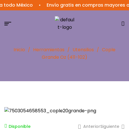
do México
•
Envío gratis en compras mayores a $1,
Inicio
/
Herramientas
/
Utensilios
/
Cople
Grande Oz (411-102)
Anterior
Siguiente
Disponible