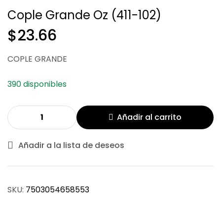
Cople Grande Oz (411-102)
$
23.66
COPLE GRANDE
$
$
19.80
33.04
390 disponibles
Añadir al carrito
Añadir a la lista de deseos
SKU:
7503054658553