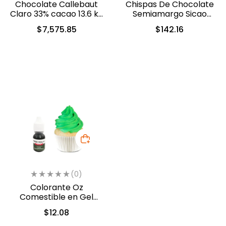
Chocolate Callebaut
Chispas De Chocolate
Claro 33% cacao 13.6 kg
Semiamargo Sicao
(40-8210)
500gr. (2422-A99)
$
7,575.85
$
142.16
(0)
Colorante Oz
Comestible en Gel
Verde 10ml (554)
$
12.08