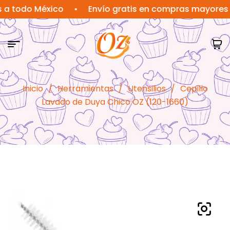
odo México
•
Envío gratis en compras mayores a $1
Inicio
/
Herramientas
/
Utensilios
/
Cepillo
Lavado de Duya Chico OZ (120-1660)