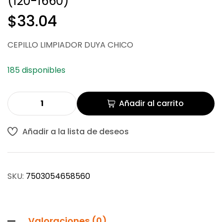
(120-1660)
$
$
23.66
34.97
$
33.04
CEPILLO LIMPIADOR DUYA CHICO
185 disponibles
Añadir al carrito
Añadir a la lista de deseos
SKU:
7503054658560
Valoraciones (0)