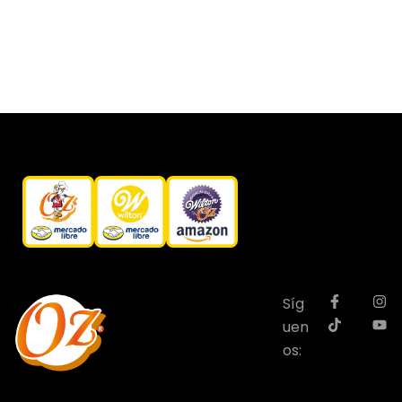
Síg
uen
os: