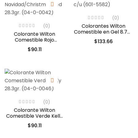
(0)
Colorantes Wilton
(0)
Comestible en Gel 8.7ml
Colorante Wilton
c/u (601-5582)
Comestible Rojo
$
133.66
Navidad/Christmas Red
$
90.11
28.3gr. (04-0-0042)
(0)
Colorante Wilton
Comestible Verde Kelly
28.3gr. (04-0-0046)
$
90.11