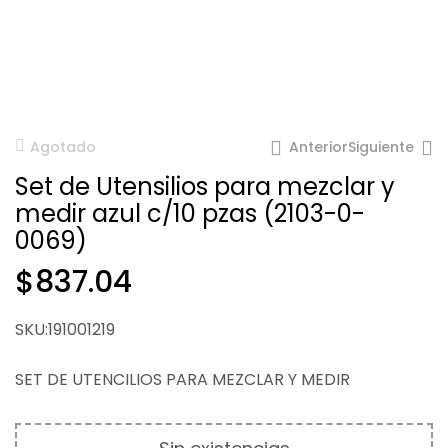
Anterior
Siguiente
Agotado
Set de Utensilios para mezclar y
medir azul c/10 pzas (2103-0-
0069)
$
837.04
$
$
122.17
1,514.65
SKU:191001219
SET DE UTENCILIOS PARA MEZCLAR Y MEDIR