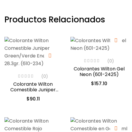
Productos Relacionados
(0)
Colorantes Wilton Gel
Neon (601-2425)
(0)
$
157.10
Colorante Wilton
Comestible Juniper
Green/Verde Enebro
$
90.11
28.3gr. (610-234)