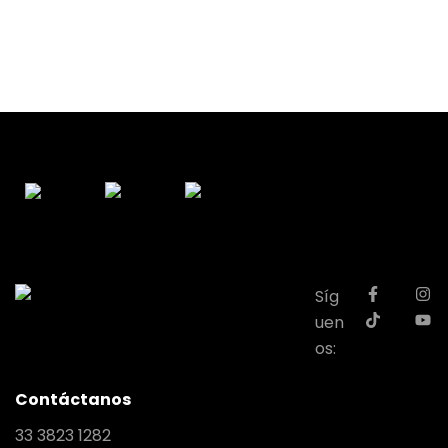
Síg
uen
os:
Contáctanos
33 3823 1282