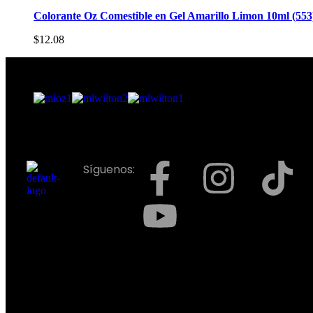
Colorante Oz Comestible en Gel Amarillo Limon 10ml (553
$
12.08
Síguenos: