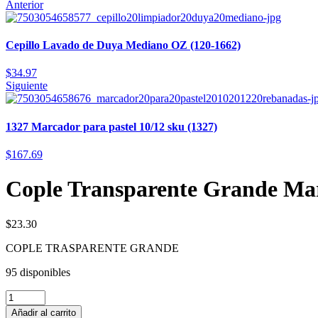
Anterior
Cepillo Lavado de Duya Mediano OZ (120-1662)
$
34.97
Siguiente
1327 Marcador para pastel 10/12 sku (1327)
$
167.69
Cople Transparente Grande Mar
$
23.30
COPLE TRASPARENTE GRANDE
95 disponibles
Añadir al carrito