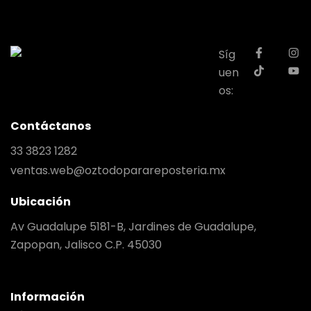
Síg
uen
os:
Contáctanos
33 3823 1282
ventas.web@oztodoparareposteria.mx
Ubicación
Av Guadalupe 5181-B, Jardines de Guadalupe,
Zapopan, Jalisco C.P. 45030
Información