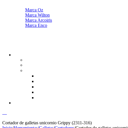
Marca Oz
Marca Wilton
Marca Arcoiris
Marca Enco
00
Cortador de galletas unicornio Grippy (2311-316)
Inicio
/
Herramientas
/
Galletas
/
Cortadores
/
Cortador de galletas unicorn