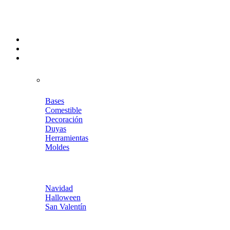
Entregas rápidas a todo México
•
Menu
Bases
Comestible
Decoración
Duyas
Herramientas
Moldes
Navidad
Halloween
San Valentín