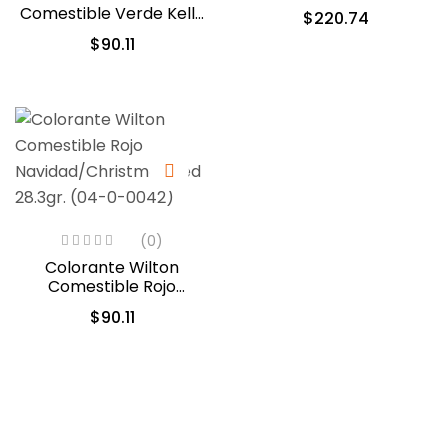
Comestible Verde Kelly
$
220.74
28.3gr. (04-0-0046)
$
90.11
(0)
Colorante Wilton
Comestible Rojo
Navidad/Christmas Red
$
90.11
28.3gr. (04-0-0042)