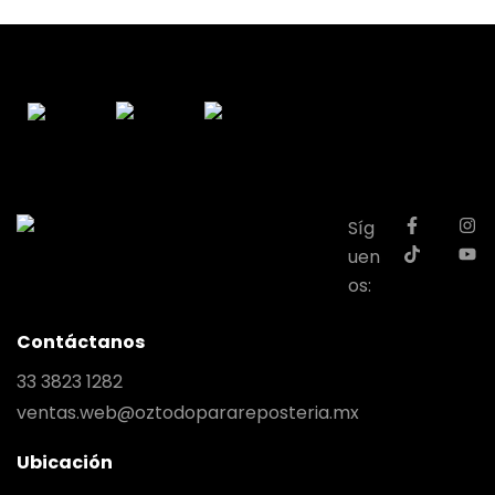
Síg
uen
os:
Contáctanos
33 3823 1282
ventas.web@oztodoparareposteria.mx
Ubicación