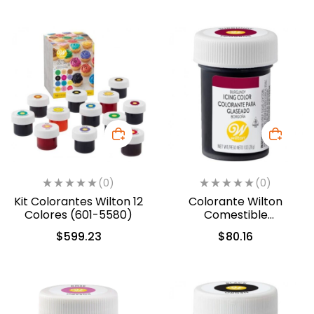
(0)
(0)
Kit Colorantes Wilton 12
Colorante Wilton
Colores (601-5580)
Comestible
Borgoña/Burgundy
$
599.23
$
80.16
28.3gr. (04-0-0050)