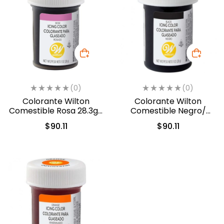
(0)
(0)
Colorante Wilton
Colorante Wilton
Comestible Rosa 28.3gr.
Comestible Negro/
(610-401)
Black 28.3gr. (04-0-
$
90.11
$
90.11
0037)