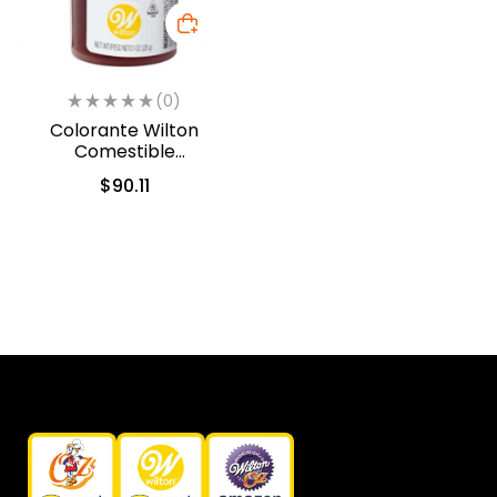
(0)
Colorante Wilton
Comestible
Naranja/Orange 28.3gr.
$
90.11
(04-0-0032)