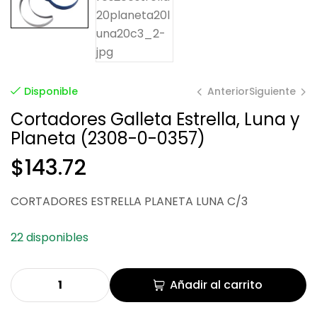
Anterior
Siguiente
Disponible
Cortadores Galleta Estrella, Luna y
Planeta (2308-0-0357)
$
$
30.03
160.45
$
143.72
CORTADORES ESTRELLA PLANETA LUNA C/3
22 disponibles
Añadir al carrito