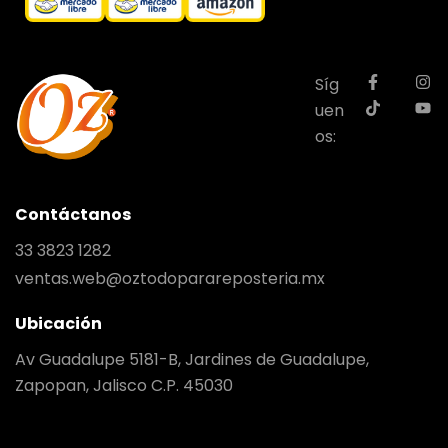
Síg
uen
os:
Contáctanos
33 3823 1282
ventas.web@oztodoparareposteria.mx
Ubicación
Av Guadalupe 5181-B, Jardines de Guadalupe,
Zapopan, Jalisco C.P. 45030