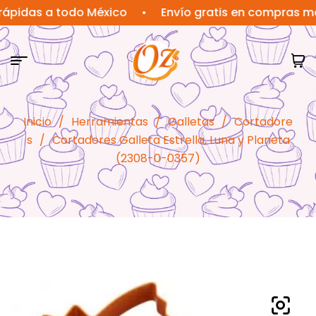
as a todo México
•
Envío gratis en compras mayore
Inicio
/
Herramientas
/
Galletas
/
Cortadore
s
/
Cortadores Galleta Estrella, Luna y Planeta
(2308-0-0357)