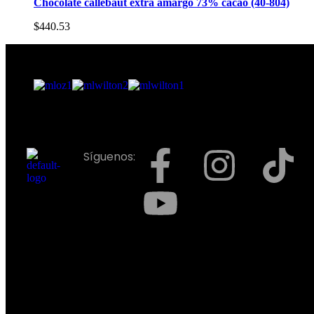
Chocolate callebaut extra amargo 73% cacao (40-804)
$
440.53
Síguenos: