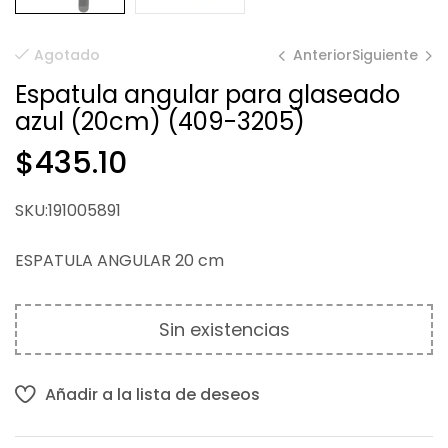
Anterior
Siguiente
Agotado
Espatula angular para glaseado
azul (20cm) (409-3205)
$
$
304.48
246.73
$
435.10
SKU:191005891
ESPATULA ANGULAR 20 cm
Sin existencias
Añadir a la lista de deseos