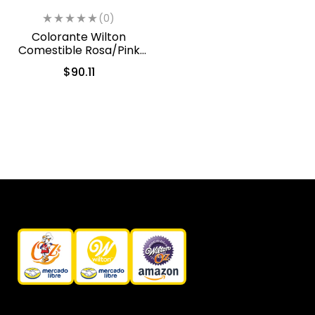
(0)
Colorante Wilton
Comestible Rosa/Pink
28.3gr. (04-0-0033)
$
90.11