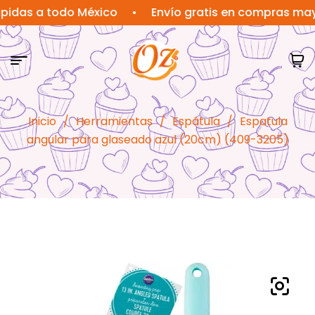
s a todo México
•
Envío gratis en compras mayores 
Inicio
/
Herramientas
/
Espátula
/
Espatula
angular para glaseado azul (20cm) (409-3205)