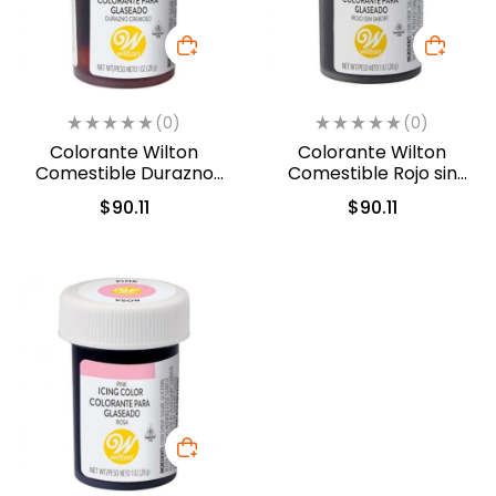
(0)
(0)
Colorante Wilton
Colorante Wilton
Comestible Durazno
Comestible Rojo sin
Cremoso/Creamy
sabor 28.3gr. (04-0-
$
90.11
$
90.11
Peach 28.3gr. (610-210)
0048)