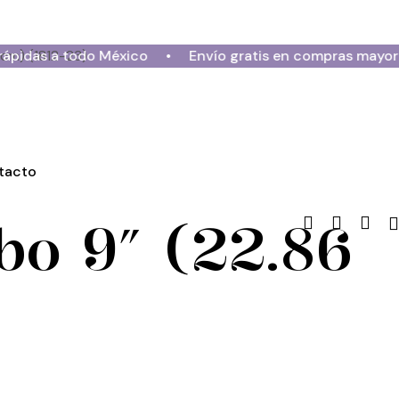
 cm) (1812-23)
s a todo México
•
Envío gratis en compras mayores a $
tacto
bo 9″ (22.86