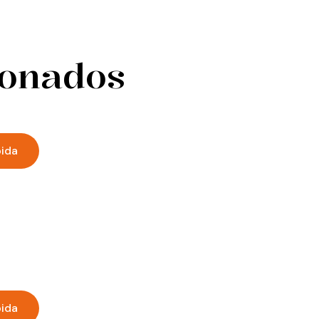
ionados
pida
pida