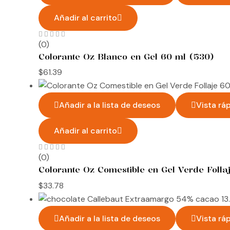
Añadir al carrito
(0)
Colorante Oz Blanco en Gel 60 ml (530)
$
61.39
Añadir a la lista de deseos
Vista rá
Añadir al carrito
(0)
Colorante Oz Comestible en Gel Verde Folla
$
33.78
Añadir a la lista de deseos
Vista rá