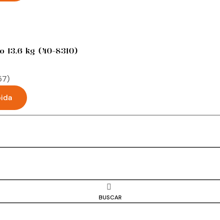
 13.6 kg (40-8310)
pida
ml (557)
BUSCAR