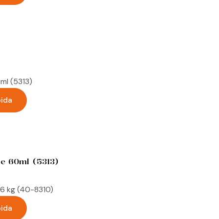
pida
je 60ml (5313)
pida