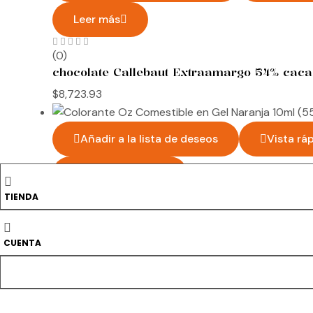
Leer más
(0)
chocolate Callebaut Extraamargo 54% cacao
$
8,723.93
Añadir a la lista de deseos
Vista rá
Añadir al carrito
TIENDA
(0)
Colorante Oz Comestible en Gel Naranja 10
CUENTA
$
12.08