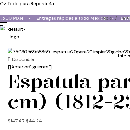
Oz Todo para Repostería
 MXN
•
Entregas rápidas a todo México
•
Inicio
Envío grat
/
Herr
Inici
Disponible
Anterior
Siguiente
Espatula par
cm) (1812-2
$
29.46
$
51.16
$
170.52
$
147.47
$
44.24